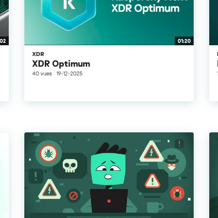
:02
01:20
XDR
XDR Optimum
40 vues
19-12-2025