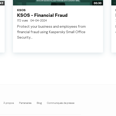
:43
00:30
KSOS
KSOS - Financial Fraud
172 vues
04-04-2024
Protect your business and employees from
financial fraud using Kaspersky Small Office
Security...
À propos
Partenaires
Blog
Communiqués de presse