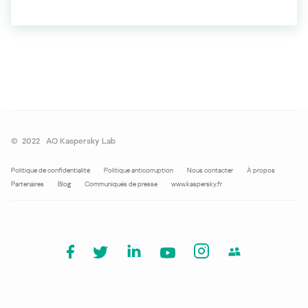
©
2022
AO Kaspersky Lab
Politique de confidentialité
Politique anticorruption
Nous contacter
À propos
Partenaires
Blog
Communiqués de presse
www.kaspersky.fr