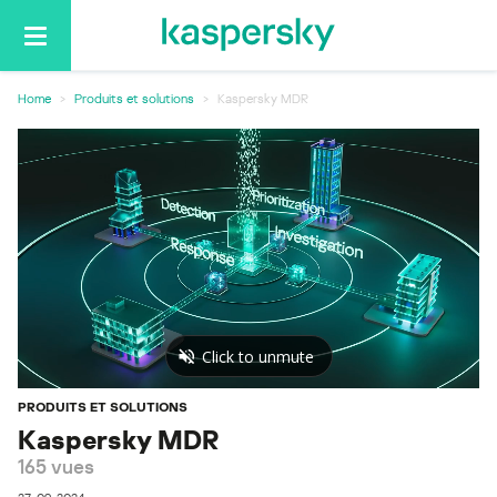
Basculer
la
navigation
Home
Produits et solutions
Kaspersky MDR
PRODUITS ET SOLUTIONS
Kaspersky MDR
165 vues