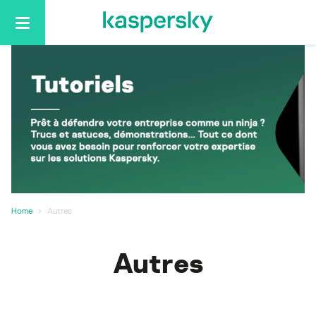
Basculer
la
navigation
Home
Autres
Autres