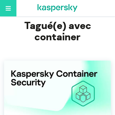
Home
container
Basculer
la
navigation
Tagué(e) avec
container