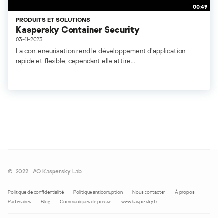
00:49
PRODUITS ET SOLUTIONS
Kaspersky Container Security
03-11-2023
La conteneurisation rend le développement d’application
rapide et flexible, cependant elle attire...
©
2022
AO Kaspersky Lab
Politique de confidentialité
Politique anticorruption
Nous contacter
À propos
Partenaires
Blog
Communiqués de presse
www.kaspersky.fr