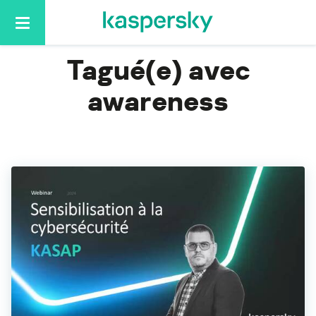
Home
awareness
Basculer
la
navigation
Tagué(e) avec
awareness