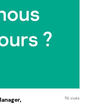
96 vues
Manager,