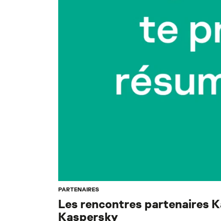
PARTENAIRES
Les rencontres partenaires K
Kaspersky