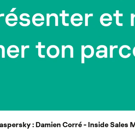
aspersky : Damien Corré - Inside Sales 