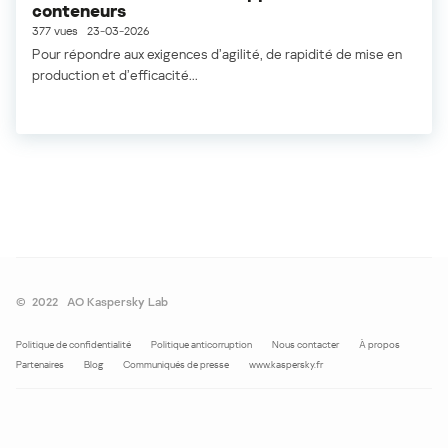
conteneurs
377 vues
23-03-2026
Pour répondre aux exigences d’agilité, de rapidité de mise en
production et d’efficacité...
©
2022
AO Kaspersky Lab
Politique de confidentialité
Politique anticorruption
Nous contacter
À propos
Partenaires
Blog
Communiqués de presse
www.kaspersky.fr