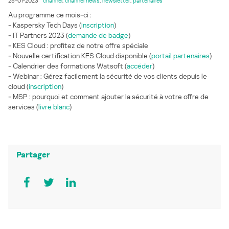
25-01-2023
channel
,
channel news
,
newsletter
,
partenaires
Au programme ce mois-ci :
- Kaspersky Tech Days (
inscription
)
- IT Partners 2023 (
demande de badge
)
- KES Cloud : profitez de notre offre spéciale
- Nouvelle certification KES Cloud disponible (
portail partenaires
)
- Calendrier des formations Watsoft (
accéder
)
- Webinar : Gérez facilement la sécurité de vos clients depuis le
cloud (
inscription
)
- MSP : pourquoi et comment ajouter la sécurité à votre offre de
services (
livre blanc
)
Partager